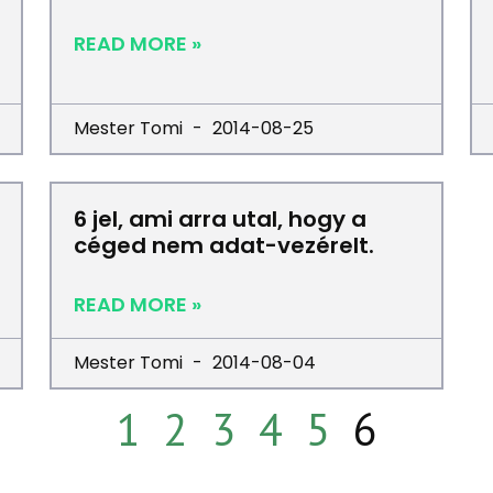
READ MORE »
Mester Tomi
2014-08-25
6 jel, ami arra utal, hogy a
céged nem adat-vezérelt.
READ MORE »
Mester Tomi
2014-08-04
1
2
3
4
5
6