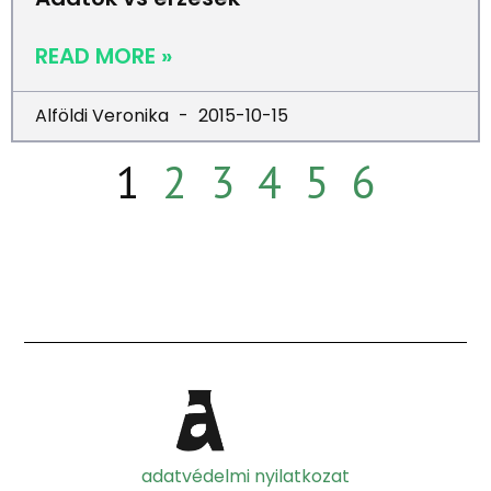
READ MORE »
Alföldi Veronika
2015-10-15
1
2
3
4
5
6
adatvédelmi nyilatkozat