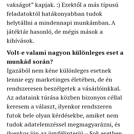
vakságot” kapjak. :) Ezektől a más típusú
feladatoktól hatákonyabban tudok
helytállni a mindennapi munkámban. A
játéktár hasonló, de mégis mások a
kihívások.
Volt-e valami nagyon különleges eset a
munkád során?
Igazából nem kéne különleges esetnek
lennie egy marketinges életében, de én
rendszeresen beszélgetek a vásárlóinkkal.
Az adataink túrása közben bizonyos céllal
keresem a választ, ilyenkor rendszeren
futok bele olyan kérdésekbe, amiket nem
tudok adatelemzéssel megmagyarázni, és
ilyenkor jön az ügyfélinterjú – Sok esetben