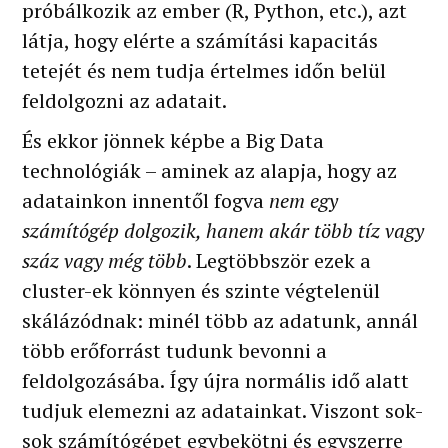
próbálkozik az ember (R, Python, etc.), azt
látja, hogy elérte a számítási kapacitás
tetejét és nem tudja értelmes időn belül
feldolgozni az adatait.
És ekkor jönnek képbe a Big Data
technológiák – aminek az alapja, hogy az
adatainkon innentől fogva
nem egy
számítógép dolgozik, hanem akár több tíz vagy
száz vagy még több
. Legtöbbször ezek a
cluster-ek könnyen és szinte végtelenül
skálázódnak: minél több az adatunk, annál
több erőforrást tudunk bevonni a
feldolgozásába. Így újra normális idő alatt
tudjuk elemezni az adatainkat. Viszont sok-
sok számítógépet egybekötni és egyszerre