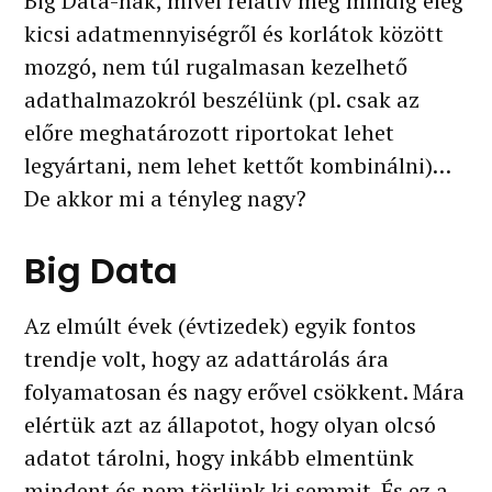
Big Data-nak, mivel relatív még mindig elég
kicsi adatmennyiségről és korlátok között
mozgó, nem túl rugalmasan kezelhető
adathalmazokról beszélünk (pl. csak az
előre meghatározott riportokat lehet
legyártani, nem lehet kettőt kombinálni)…
De akkor mi a tényleg nagy?
Big Data
Az elmúlt évek (évtizedek) egyik fontos
trendje volt, hogy az adattárolás ára
folyamatosan és nagy erővel csökkent. Mára
elértük azt az állapotot, hogy olyan olcsó
adatot tárolni, hogy inkább elmentünk
mindent és nem törlünk ki semmit. És ez a