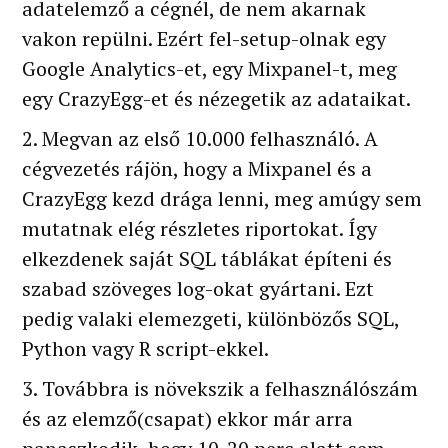
adatelemző a cégnél, de nem akarnak
vakon repülni. Ezért fel-setup-olnak egy
Google Analytics-et, egy Mixpanel-t, meg
egy CrazyEgg-et és nézegetik az adataikat.
2. Megvan az első 10.000 felhasználó. A
cégvezetés rájön, hogy a Mixpanel és a
CrazyEgg kezd drága lenni, meg amúgy sem
mutatnak elég részletes riportokat. Így
elkezdenek saját SQL táblákat építeni és
szabad szöveges log-okat gyártani. Ezt
pedig valaki elemezgeti, különbözős SQL,
Python vagy R script-ekkel.
3. Továbbra is növekszik a felhasználószám
és az elemző(csapat) ekkor már arra