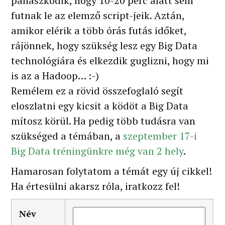
panaszkodik, hogy 10-20 perc alatt sem
futnak le az elemző script-jeik. Aztán,
amikor elérik a több órás futás időket,
rájönnek, hogy szükség lesz egy Big Data
technológiára és elkezdik guglizni, hogy mi
is az a Hadoop… :-)
Remélem ez a rövid összefoglaló segít
eloszlatni egy kicsit a ködöt a Big Data
mítosz körül. Ha pedig több tudásra van
szükséged a témában, a
szeptember 17-i
Big Data tréningünkre még van 2 hely
.
Hamarosan folytatom a témát egy új cikkel!
Ha értesülni akarsz róla, iratkozz fel!
Név