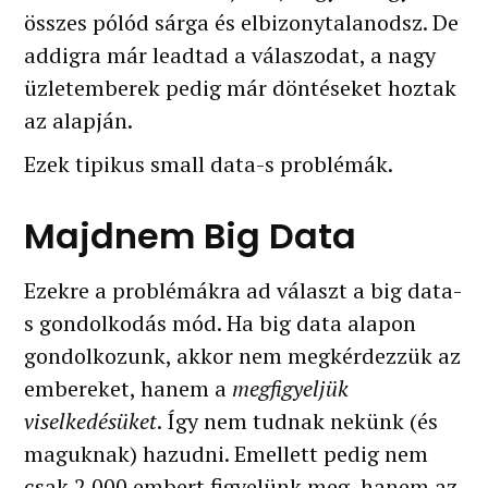
összes pólód sárga és elbizonytalanodsz. De
addigra már leadtad a válaszodat, a nagy
üzletemberek pedig már döntéseket hoztak
az alapján.
Ezek tipikus small data-s problémák.
Majdnem Big Data
Ezekre a problémákra ad választ a big data-
s gondolkodás mód. Ha big data alapon
gondolkozunk, akkor nem megkérdezzük az
embereket, hanem a
megfigyeljük
viselkedésüket
. Így nem tudnak nekünk (és
maguknak) hazudni. Emellett pedig nem
csak 2.000 embert figyelünk meg, hanem az