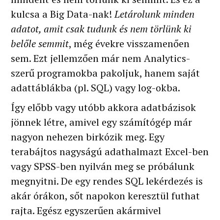
kulcsa a Big Data-nak!
Letárolunk minden
adatot, amit csak tudunk és nem törlünk ki
belőle semmit
, még évekre visszamenően
sem. Ezt jellemzően már nem Analytics-
szerű programokba pakoljuk, hanem saját
adattáblákba (pl. SQL) vagy log-okba.
Így előbb vagy utóbb akkora adatbázisok
jönnek létre, amivel egy számítógép már
nagyon nehezen birkózik meg. Egy
terabájtos nagyságú adathalmazt Excel-ben
vagy SPSS-ben nyilván meg se próbálunk
megnyitni. De egy rendes SQL lekérdezés is
akár órákon, sőt napokon keresztül futhat
rajta. Egész egyszerűen akármivel