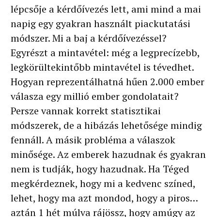
lépcsője a kérdőívezés lett, ami mind a mai
napig egy gyakran használt piackutatási
módszer. Mi a baj a kérdőívezéssel?
Egyrészt a mintavétel: még a legprecízebb,
legkörültekintőbb mintavétel is tévedhet.
Hogyan reprezentálhatná hűen 2.000 ember
válasza egy millió ember gondolatait?
Persze vannak korrekt statisztikai
módszerek, de a hibázás lehetősége mindig
fennáll. A másik probléma a válaszok
minősége. Az emberek hazudnak és gyakran
nem is tudják, hogy hazudnak. Ha Téged
megkérdeznek, hogy mi a kedvenc színed,
lehet, hogy ma azt mondod, hogy a piros…
aztán 1 hét múlva rájössz, hogy amúgy az