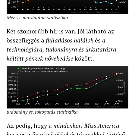
Méz vs. marihuána statisztika
Két szomorúbb hír is van. Jól látható az
összefüggés a
fulladásos halálok
és
a
technológiára, tudományra és űrkutatásra
költött pénzek növekedése
között.
tudomány vs. fojtogatás statisztika
Az pedig, hogy a
mindenkori Miss America
kora
és a
forró gőzökkel és tárgyakkal történő