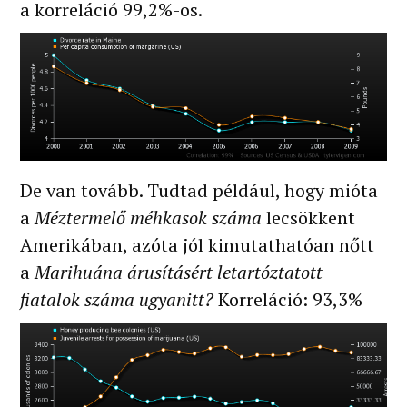
a korreláció 99,2%-os.
De van tovább. Tudtad például, hogy mióta
a
Méztermelő méhkasok száma
lecsökkent
Amerikában, azóta jól kimutathatóan nőtt
a
Marihuána árusításért letartóztatott
fiatalok száma ugyanitt?
Korreláció: 93,3%