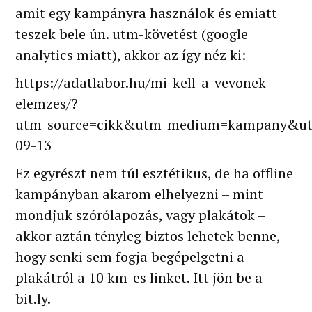
amit egy kampányra használok és emiatt
teszek bele ún. utm-követést (google
analytics miatt), akkor az így néz ki:
https://adatlabor.hu/mi-kell-a-vevonek-
elemzes/?
utm_source=cikk&utm_medium=kampany&ut
09-13
Ez egyrészt nem túl esztétikus, de ha offline
kampányban akarom elhelyezni – mint
mondjuk szórólapozás, vagy plakátok –
akkor aztán tényleg biztos lehetek benne,
hogy senki sem fogja begépelgetni a
plakátról a 10 km-es linket. Itt jön be a
bit.ly.