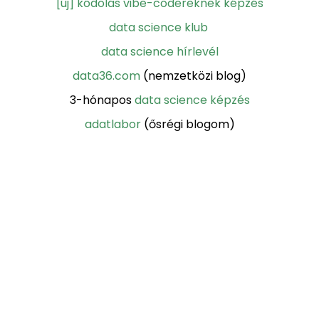
[új] kódolás vibe-codereknek képzés
data science klub
data science hírlevél
data36.com
(nemzetközi blog)
3-hónapos
data science képzés
adatlabor
(ősrégi blogom)